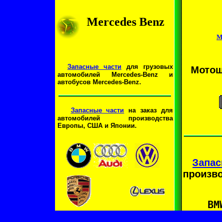
Mercedes Benz
М
Запасные части
для грузовых
Мотош
автомобилей Mercedes-Benz и
автобусов Mercedes-Benz.
Запасные части
на заказ для
автомобилей производства
Европы, США и Японии.
Запас
произво
BM