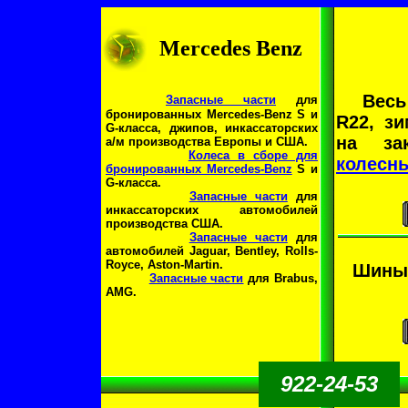
Mercedes Benz
Вес
Запасные части
для
бронированных Mercedes-Benz S и
R22, зи
G-класса, джипов, инкассаторских
на за
а/м производства Европы и США.
Колеса в сборе для
колесны
бронированных Mercedes-Benz
S и
G-класса.
Запасные части
для
инкассаторских автомобилей
производства США.
Запасные части
для
автомобилей Jaguar, Bentley, Rolls-
Royce, Aston-Martin.
Шин
Запасные части
для Brabus,
AMG.
922-24-53